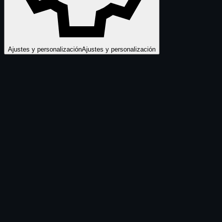
Ajustes y personalización
Ajustes y personalización
dashboard.teiker / info
Módulo activo
Control total de tu operación
Visualiza KPIs, consumo, desempeño y actividad
logística en tiempo real desde un solo lugar.
Indicadores clave de operación
Visibilidad por carrier y servicio
Base para tomar mejores decisiones
Operación centralizada
Módulo disponible